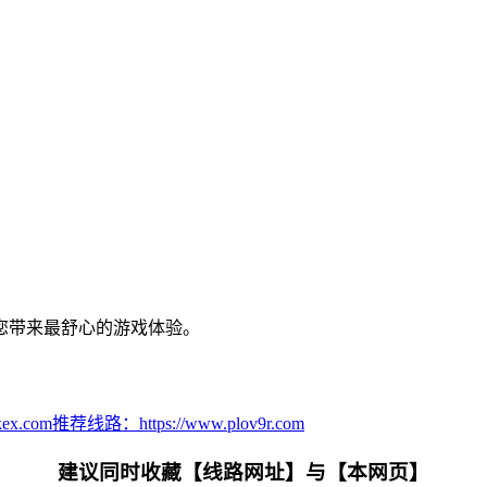
您带来最舒心的游戏体验。
kex.com
推荐线路：
https://www.plov9r.com
建议同时收藏【线路网址】与【本网页】