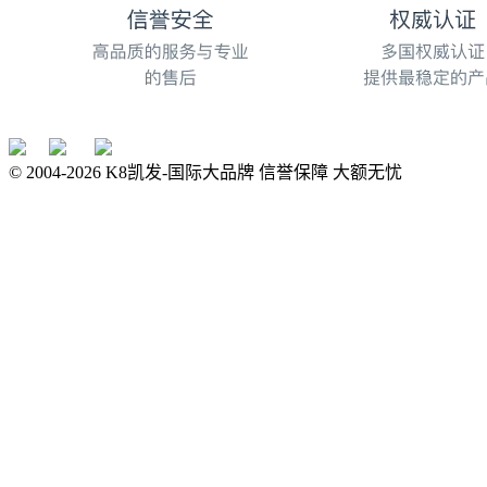
© 2004-
2026
K8凯发-国际大品牌 信誉保障 大额无忧