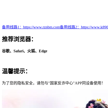
备用线路
1
：
https://www.rznbm.com
备用线路
2
：
https://www.k89
推荐浏览器：
谷歌、Safari、火狐、Edge
温馨提示：
为了您的隐私安全，请勿与"国家反诈中心"APP同设备使用！