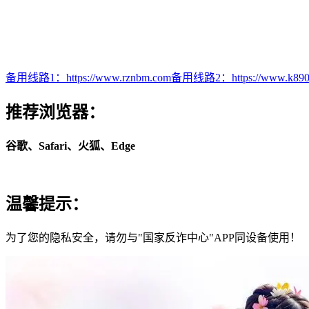
备用线路
1
：
https://www.rznbm.com
备用线路
2
：
https://www.k89
推荐浏览器：
谷歌、Safari、火狐、Edge
温馨提示：
为了您的隐私安全，请勿与"国家反诈中心"APP同设备使用！