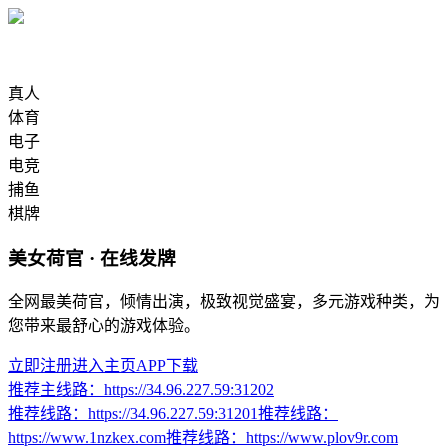
真人
体育
电子
电竞
捕鱼
棋牌
美女荷官 · 在线发牌
全网最美荷官，倾情出演，极致视觉盛宴，多元游戏种类，为
您带来最舒心的游戏体验。
立即注册
进入主页
APP下载
推荐主线路：
https://34.96.227.59:31202
推荐线路：
https://34.96.227.59:31201
推荐线路：
https://www.1nzkex.com
推荐线路：
https://www.plov9r.com